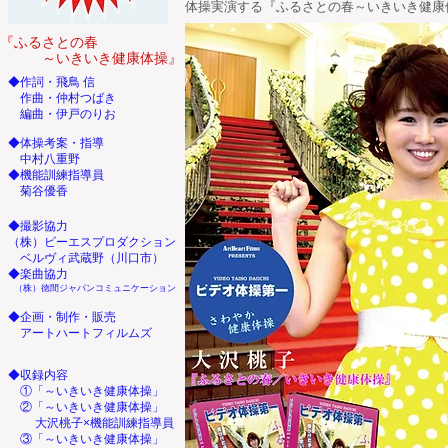
体操実演する『ふるさとの春～いきいき健康
『ふるさとの春
～いきいき健康体操』
​◆作詞・飛鳥 信
作曲・仲村つばき
編曲・伊戸のりお
◆体操考案・指導
中村八重野
◆機能訓練指導員
菊谷優香
◆撮影協力
（株）ビーエスプロダクション
ベルヴィ武蔵野（川口市）
◆楽曲協力
（株）徳間ジャパンコミュニケーション
​◆企画・制作・販売
アートハートフィルムズ
​◆収録内容
①「
～いきいき健康体操」
②「
～いきいき健康体操」
大沢桃子×機能訓練指導員
③
「
～いきいき健康体操」