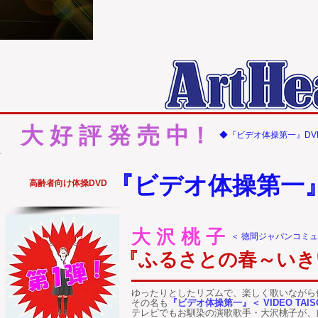
大 好 評 発 売 中！
​◆『ビデオ体操第一』DV
『ビデオ体操第一
高齢者向け体操DVD
大 沢 桃 子
​＜ 徳間ジャパンコミ
『ふるさとの春～いき
ゆったりとしたリズムで、楽しく歌いながら
その名も
『ビデオ体操第一』＜ VIDEO TAISO 
テレビでもお馴染の演歌歌手・大沢桃子が、