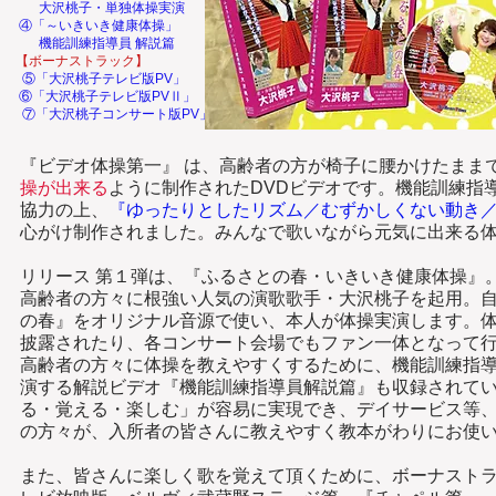
大沢桃子・単独体操実演
④「
～いきいき健康体操」
機能訓練指導員 解説篇
【ボーナストラック】
⑤「大沢桃子テレビ版PV
」
⑥「大沢桃子テレビ版PVⅡ
」
⑦「大沢桃子コンサート版PV
」
『ビデオ体操第一』 は、高齢者の方が椅子に腰かけたまま
操が出来る
ように制作されたDVDビデオです。機能訓練指
協力の上、
『ゆったりとした
リズム／むずかしくない動き
心がけ制作
されました。みんなで歌いながら元気に出来る
リリース 第１弾は、『ふるさとの春・いきいき健康体操』
高齢者の方々に根強い人気の
演歌歌手・大沢桃子を起用。
の
春』をオリジナル音源で使い、本人が体操実演します。
披露されたり、
各コンサート会場でもファン一体となって
高齢者の方々に体操を教えやすくするために、機能訓練指
演する解説ビデオ『機能訓練指導員解説篇』も収録されて
る・覚える
・楽しむ」が容易に実現でき、
デイサービス等
の方々が、入所者の皆さ
んに教えやすく教本がわりにお使
また、皆さんに楽しく歌を覚えて頂くために、ボーナスト