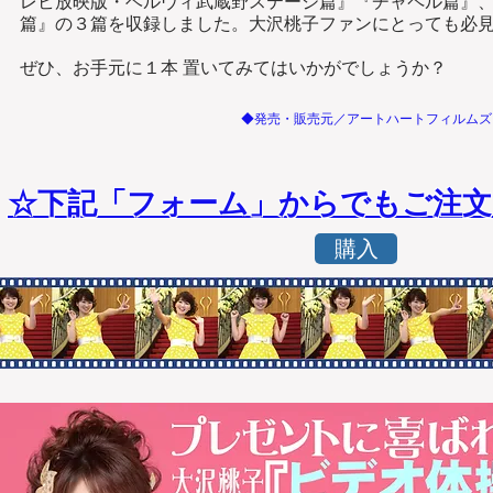
レビ放映版・ベルヴィ武蔵野ステージ篇』『チャ
ペル篇』
篇』の３篇を収録しました。
大沢桃子ファンにとっても必見
​ぜひ、お手元に１本 置いてみてはいかがでしょうか？
​◆発売・販売元／
アートハートフィルムズ：
☆下記「フォーム」からでもご注文い
購入